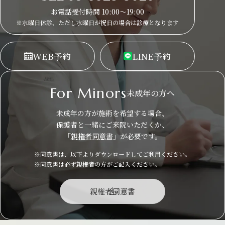
お電話受付時間 10:00～19:00
※水曜日休診、ただし水曜日が祝日の場合は
診療となります
WEB
予約
LINE
予約
For Minors
未成年の方へ
未成年の方が施術を希望する場合、
保護者と一緒にご来院いただくか、
「
親権者同意書
」が必要です。
※同意書は、以下よりダウンロードしてご利用ください。
※同意書は必ず親権者の方がご記入ください。
親権者同意書