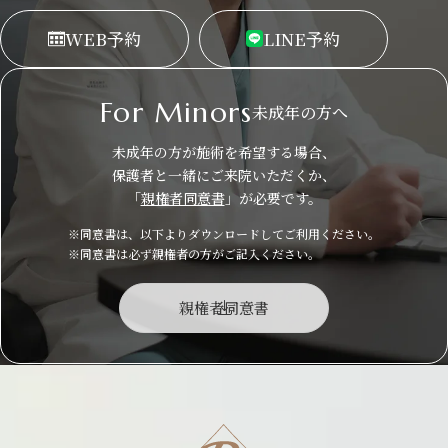
WEB
予約
LINE
予約
For Minors
未成年の方へ
未成年の方が施術を希望する場合、
保護者と一緒にご来院いただくか、
「
親権者同意書
」が必要です。
※同意書は、以下よりダウンロードしてご利用ください。
※同意書は必ず親権者の方がご記入ください。
親権者同意書