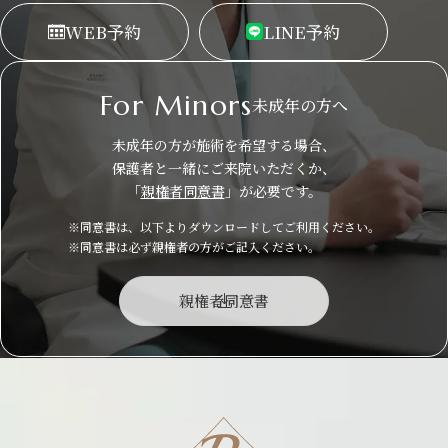
WEB
予約
LINE
予約
For Minors
未成年の方へ
未成年の方が施術を希望する場合、
保護者と一緒にご来院いただくか、
「
親権者同意書
」が必要です。
※同意書は、以下よりダウンロードしてご利用ください。
※同意書は必ず親権者の方がご記入ください。
親権者同意書