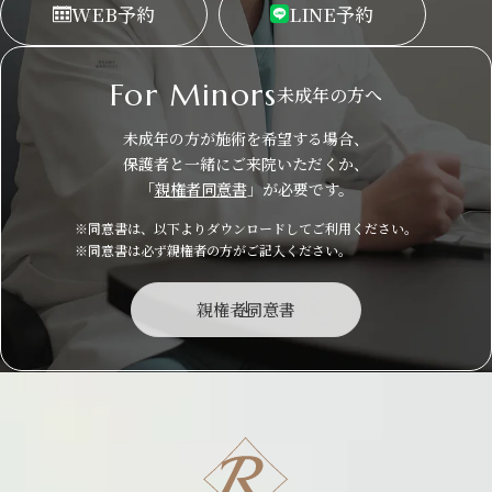
WEB
予約
LINE
予約
For Minors
未成年の方へ
未成年の方が施術を希望する場合、
保護者と一緒にご来院いただくか、
「
親権者同意書
」が必要です。
※同意書は、以下よりダウンロードしてご利用ください。
※同意書は必ず親権者の方がご記入ください。
親権者同意書