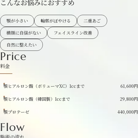
こんなお悩みにおすすめ
顎が小さい
輪郭がぼやける
二重あご
横顔に自信がない
フェイスライン改善
自然に整えたい
Price
料金
顎ヒアルロン酸（ボリューマXC）1ccまで
61,600円
顎ヒアルロン酸（韓国製）1ccまで
29,800円
顎プロテーゼ
440,000円
Flow
施術の流れ