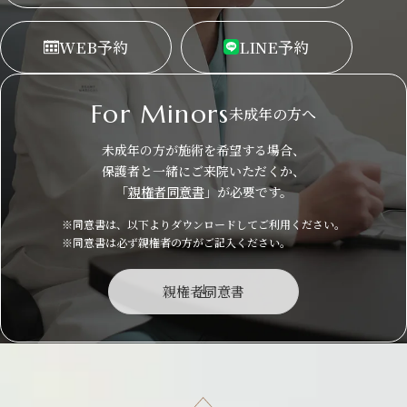
WEB
予約
LINE
予約
For Minors
未成年の方へ
未成年の方が施術を希望する場合、
保護者と一緒にご来院いただくか、
「
親権者同意書
」が必要です。
※同意書は、以下よりダウンロードしてご利用ください。
※同意書は必ず親権者の方がご記入ください。
親権者同意書