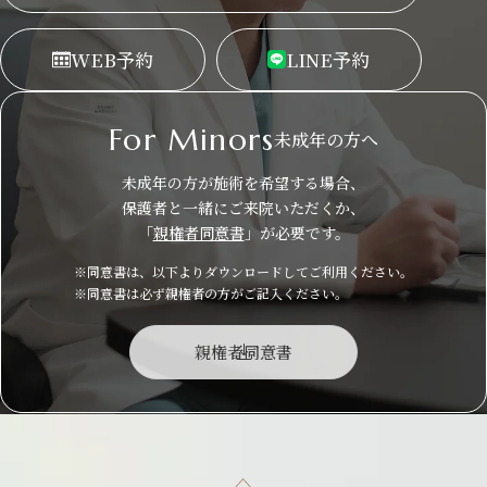
WEB
予約
LINE
予約
For Minors
未成年の方へ
未成年の方が施術を希望する場合、
保護者と一緒にご来院いただくか、
「
親権者同意書
」が必要です。
※同意書は、以下よりダウンロードしてご利用ください。
※同意書は必ず親権者の方がご記入ください。
親権者同意書