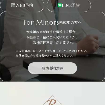
WEB
予約
LINE
予約
For Minors
未成年の方へ
未成年の方が施術を希望する場合、
保護者と一緒にご来院いただくか、
「
親権者同意書
」が必要です。
※同意書は、以下よりダウンロードしてご利用ください。
※同意書は必ず親権者の方がご記入ください。
親権者同意書