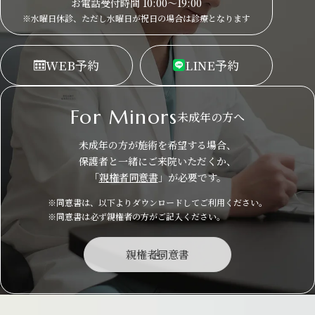
お電話受付時間 10:00～19:00
※水曜日休診、ただし水曜日が祝日の場合は
診療となります
WEB
予約
LINE
予約
For Minors
未成年の方へ
未成年の方が施術を希望する場合、
保護者と一緒にご来院いただくか、
「
親権者同意書
」が必要です。
※同意書は、以下よりダウンロードしてご利用ください。
※同意書は必ず親権者の方がご記入ください。
親権者同意書