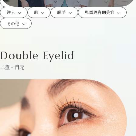
二重・目元
鼻
顔
身体
注入
肌
脱毛
児童思春期美容
その他
Double Eyelid
二重・目元