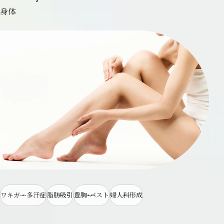
身体
ワキガ・多汗症
脂肪吸引
豊胸•バスト
婦人科形成