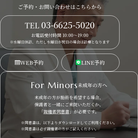
ご予約・お問い合わせはこちらから
03-6625-5020
TEL
お電話受付時間 10:00～19:00
※水曜日休診、ただし水曜日が祝日の場合は
診療となります
WEB
予約
LINE
予約
For Minors
未成年の方へ
未成年の方が施術を希望する場合、
保護者と一緒にご来院いただくか、
「
親権者同意書
」が必要です。
※同意書は、以下よりダウンロードしてご利用ください。
※同意書は必ず親権者の方がご記入ください。