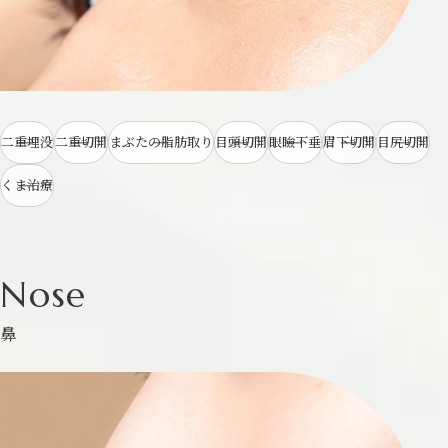
二重埋没
二重切開
まぶたの脂肪取り
目頭切開
眼瞼下垂
眉下切開
目尻切開
くま治療
Nose
鼻